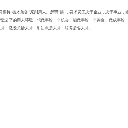
禀持“德才兼备”原则用人。所谓“德”，要求员工忠于企业，忠于事业，遵
营造公平的用人环境，想做事给一个机会，能做事给一个舞台，做成事给
人才，激发关键人才，引进急需人才，培养后备人才。